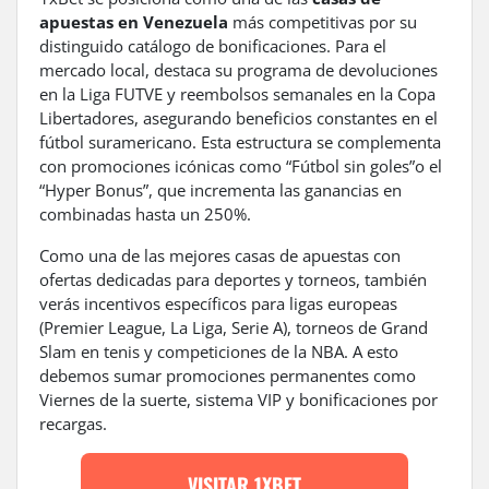
apuestas en Venezuela
más competitivas por su
distinguido catálogo de bonificaciones. Para el
mercado local, destaca su programa de devoluciones
en la Liga FUTVE y reembolsos semanales en la Copa
Libertadores, asegurando beneficios constantes en el
fútbol suramericano. Esta estructura se complementa
con promociones icónicas como “Fútbol sin goles”o el
“Hyper Bonus”, que incrementa las ganancias en
combinadas hasta un 250%.
Como una de las mejores casas de apuestas con
ofertas dedicadas para deportes y torneos, también
verás incentivos específicos para ligas europeas
(Premier League, La Liga, Serie A), torneos de Grand
Slam en tenis y competiciones de la NBA. A esto
debemos sumar promociones permanentes como
Viernes de la suerte, sistema VIP y bonificaciones por
recargas.
VISITAR 1XBET