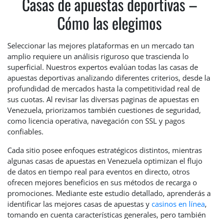
Casas de apuestas deportivas –
Cómo las elegimos
Seleccionar las mejores plataformas en un mercado tan
amplio requiere un análisis riguroso que trascienda lo
superficial. Nuestros expertos evalúan todas las casas de
apuestas deportivas analizando diferentes criterios, desde la
profundidad de mercados hasta la competitividad real de
sus cuotas. Al revisar las diversas paginas de apuestas en
Venezuela, priorizamos también cuestiones de seguridad,
como licencia operativa, navegación con SSL y pagos
confiables.
Cada sitio posee enfoques estratégicos distintos, mientras
algunas casas de apuestas en Venezuela optimizan el flujo
de datos en tiempo real para eventos en directo, otros
ofrecen mejores beneficios en sus métodos de recarga o
promociones. Mediante este estudio detallado, aprenderás a
identificar las mejores casas de apuestas y
casinos en línea
,
tomando en cuenta características generales, pero también