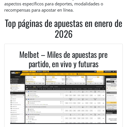
aspectos específicos para deportes, modalidades o
recompensas para apostar en línea.
Top páginas de apuestas en enero de
2026
Melbet – Miles de apuestas pre
partido, en vivo y futuras