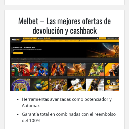
Melbet – Las mejores ofertas de
devolución y cashback
Herramientas avanzadas como potenciador y
Automax
Garantía total en combinadas con el reembolso
del 100%