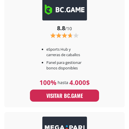
8.8
/10
eSports Hub y
carreras de caballos
Panel para gestionar
bonos disponibles
100%
4.000$
hasta
VISITAR BC.GAME