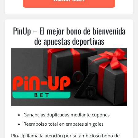
PinUp – El mejor bono de bienvenida
de apuestas deportivas
Ganancias duplicadas mediante cupones
Reembolso total en empates sin goles
Pin-Up llama la atención por su ambicioso bono de