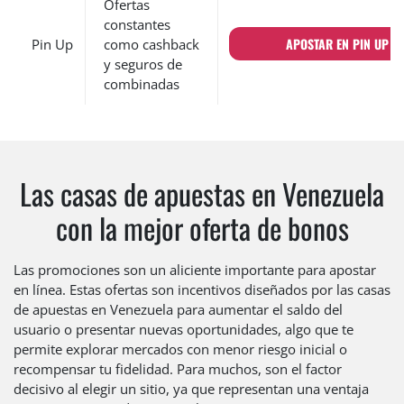
Ofertas
constantes
APOSTAR EN PIN UP
Pin Up
como cashback
y seguros de
combinadas
Las casas de apuestas en Venezuela
con la mejor oferta de bonos
Las promociones son un aliciente importante para apostar
en línea. Estas ofertas son incentivos diseñados por las casas
de apuestas en Venezuela para aumentar el saldo del
usuario o presentar nuevas oportunidades, algo que te
permite explorar mercados con menor riesgo inicial o
recompensar tu fidelidad. Para muchos, son el factor
decisivo al elegir un sitio, ya que representan una ventaja