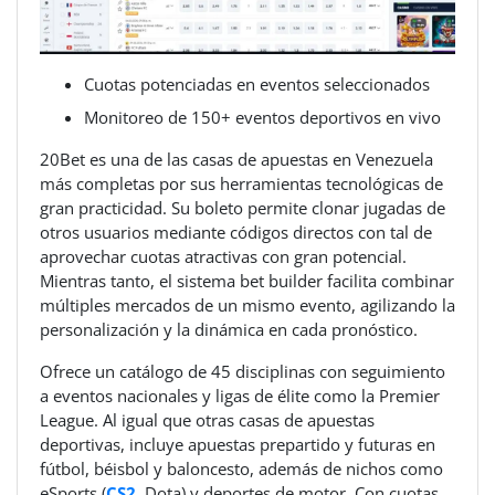
Cuotas potenciadas en eventos seleccionados
Monitoreo de 150+ eventos deportivos en vivo
20Bet es una de las casas de apuestas en Venezuela
más completas por sus herramientas tecnológicas de
gran practicidad. Su boleto permite clonar jugadas de
otros usuarios mediante códigos directos con tal de
aprovechar cuotas atractivas con gran potencial.
Mientras tanto, el sistema bet builder facilita combinar
múltiples mercados de un mismo evento, agilizando la
personalización y la dinámica en cada pronóstico.
Ofrece un catálogo de 45 disciplinas con seguimiento
a eventos nacionales y ligas de élite como la Premier
League. Al igual que otras casas de apuestas
deportivas, incluye apuestas prepartido y futuras en
fútbol, béisbol y baloncesto, además de nichos como
eSports (
CS2
, Dota) y deportes de motor. Con cuotas