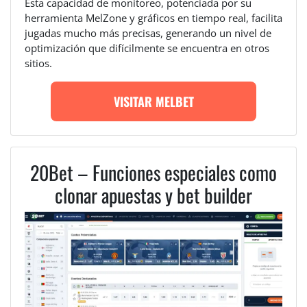
Esta capacidad de monitoreo, potenciada por su
herramienta MelZone y gráficos en tiempo real, facilita
jugadas mucho más precisas, generando un nivel de
optimización que difícilmente se encuentra en otros
sitios.
VISITAR MELBET
20Bet – Funciones especiales como
clonar apuestas y bet builder