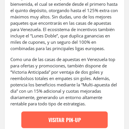
bienvenida, el cual se extiende desde el primero hasta
el quinto depósito, otorgando hasta el 125% extra con
máximos muy altos. Sin dudas, uno de los mejores
paquetes que encontrarás en las casas de apuestas
para Venezuela. El ecosistema de incentivos también
incluye el “Lunes Doble”, que duplica ganancias en
miles de cupones, y un seguro del 100% en
combinadas para las principales ligas europeas.
Como una de las casas de apuestas en Venezuela top
para ofertas y promociones, también dispone de
“Victoria Anticipada” por ventaja de dos goles y
reembolsos totales en empates sin goles. Además,
potencia los beneficios mediante la “Multi-apuesta del
día” con un 15% adicional y cuotas mejoradas
diariamente, generando un entorno altamente
rentable para todo tipo de estrategias.
VISITAR PIN-UP