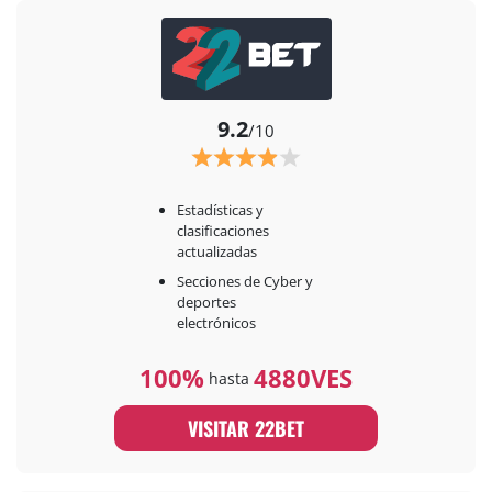
9.2
/10
Estadísticas y
clasificaciones
actualizadas
Secciones de Cyber y
deportes
electrónicos
100%
4880VES
hasta
VISITAR 22BET