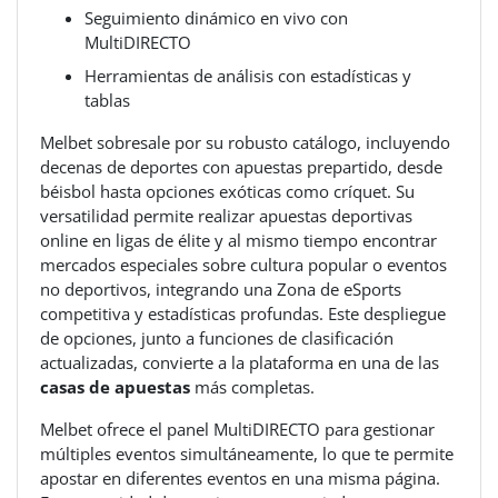
Seguimiento dinámico en vivo con
MultiDIRECTO
Herramientas de análisis con estadísticas y
tablas
Melbet sobresale por su robusto catálogo, incluyendo
decenas de deportes con apuestas prepartido, desde
béisbol hasta opciones exóticas como críquet. Su
versatilidad permite realizar apuestas deportivas
online en ligas de élite y al mismo tiempo encontrar
mercados especiales sobre cultura popular o eventos
no deportivos, integrando una Zona de eSports
competitiva y estadísticas profundas. Este despliegue
de opciones, junto a funciones de clasificación
actualizadas, convierte a la plataforma en una de las
casas de apuestas
más completas.
Melbet ofrece el panel MultiDIRECTO para gestionar
múltiples eventos simultáneamente, lo que te permite
apostar en diferentes eventos en una misma página.