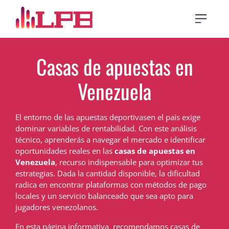
Casas de apuestas en
Venezuela
El entorno de las apuestas deportivasen el país exige
dominar variables de rentabilidad. Con este análisis
técnico, aprenderás a navegar el mercado e identificar
oportunidades reales en las
casas de apuestas en
Venezuela
, recurso indispensable para optimizar tus
estrategias. Dada la cantidad disponible, la dificultad
radica en encontrar plataformas con métodos de pago
locales y un servicio balanceado que sea apto para
jugadores venezolanos.
En esta página informativa, recomendamos casas de