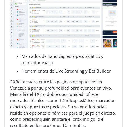
Mercados de hándicap europeo, asiático y
marcador exacto
Herramientas de Live Streaming y Bet Builder
20Bet destaca entre las paginas de apuestas en
Venezuela por su profundidad para eventos en vivo.
Más allá del 1X2 o doble oportunidad, ofrece
mercados técnicos como hándicap asiático, marcador
exacto y apuestas especiales. Su valor diferencial
reside en opciones dinámicas para el juego en directo,
como predecir quién anotará el próximo gol o el
resultado en los próximos 10 minutos.