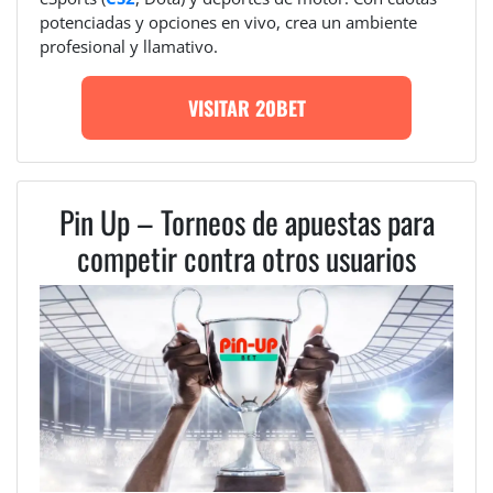
potenciadas y opciones en vivo, crea un ambiente
profesional y llamativo.
VISITAR 20BET
Pin Up – Torneos de apuestas para
competir contra otros usuarios