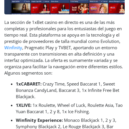
La sección de 1xBet casino en directo es una de las más
completas y profesionales para los entusiastas del juego en
tiempo real. Esta plataforma se apoya en la tecnología y el
prestigio de proveedores de talla mundial como Evolution,
Winfinity
, Pragmatic Play y TVBET, aportando un entorno
transparente con transmisiones en alta definición y una
interfaz optimizada. La oferta es sumamente variada y se
organiza para facilitar la navegación entre diferentes estilos.
Algunos segmentos son:
1xCABARET:
Crazy Time, Speed Baccarat 1, Sweet
Bonanza CandyLand, Baccarat 3, 1x Infinite Free Bet
Blackjack.
1XLIVE:
1x Roulette, Wheel of Luck, Roulette Asia, Tao
Yuan Baccarat 1, 2 y 8, 1x Ice Fishing.
Winfinity Experience:
Monaco Blackjack 1, 2 y 3,
Symphony Blackjack 2, Le Rouge Blackjack 3, Bar