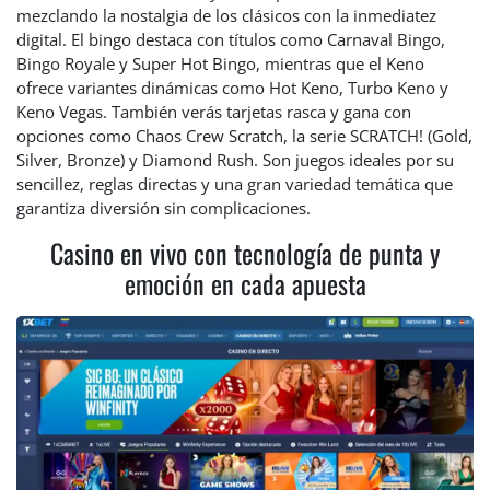
mezclando la nostalgia de los clásicos con la inmediatez
digital. El bingo destaca con títulos como Carnaval Bingo,
Bingo Royale y Super Hot Bingo, mientras que el Keno
ofrece variantes dinámicas como Hot Keno, Turbo Keno y
Keno Vegas. También verás tarjetas rasca y gana con
opciones como Chaos Crew Scratch, la serie SCRATCH! (Gold,
Silver, Bronze) y Diamond Rush. Son juegos ideales por su
sencillez, reglas directas y una gran variedad temática que
garantiza diversión sin complicaciones.
Casino en vivo con tecnología de punta y
emoción en cada apuesta