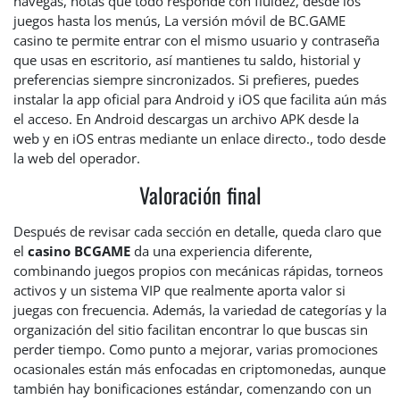
navegas, notas que todo responde con fluidez, desde los
juegos hasta los menús, La versión móvil de BC.GAME
casino te permite entrar con el mismo usuario y contraseña
que usas en escritorio, así mantienes tu saldo, historial y
preferencias siempre sincronizados. Si prefieres, puedes
instalar la app oficial para Android y iOS que facilita aún más
el acceso. En Android descargas un archivo APK desde la
web y en iOS entras mediante un enlace directo., todo desde
la web del operador.
Valoración final
Después de revisar cada sección en detalle, queda claro que
el
casino BCGAME
da una experiencia diferente,
combinando juegos propios con mecánicas rápidas, torneos
activos y un sistema VIP que realmente aporta valor si
juegas con frecuencia. Además, la variedad de categorías y la
organización del sitio facilitan encontrar lo que buscas sin
perder tiempo. Como punto a mejorar, varias promociones
ocasionales están más enfocadas en criptomonedas, aunque
también hay bonificaciones estándar, comenzando con un