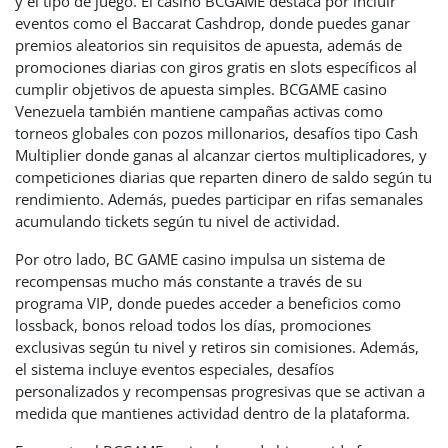
y el tipo de juego. El casino BCGAME destaca por incluir
eventos como el Baccarat Cashdrop, donde puedes ganar
premios aleatorios sin requisitos de apuesta, además de
promociones diarias con giros gratis en slots específicos al
cumplir objetivos de apuesta simples. BCGAME casino
Venezuela también mantiene campañas activas como
torneos globales con pozos millonarios, desafíos tipo Cash
Multiplier donde ganas al alcanzar ciertos multiplicadores, y
competiciones diarias que reparten dinero de saldo según tu
rendimiento. Además, puedes participar en rifas semanales
acumulando tickets según tu nivel de actividad.
Por otro lado, BC GAME casino impulsa un sistema de
recompensas mucho más constante a través de su
programa VIP, donde puedes acceder a beneficios como
lossback, bonos reload todos los días, promociones
exclusivas según tu nivel y retiros sin comisiones. Además,
el sistema incluye eventos especiales, desafíos
personalizados y recompensas progresivas que se activan a
medida que mantienes actividad dentro de la plataforma.