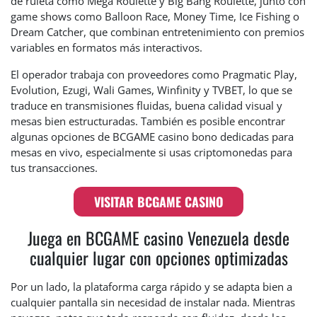
de ruleta como Mega Roulette y Big Bang Roulette, junto con
game shows como Balloon Race, Money Time, Ice Fishing o
Dream Catcher, que combinan entretenimiento con premios
variables en formatos más interactivos.
El operador trabaja con proveedores como Pragmatic Play,
Evolution, Ezugi, Wali Games, Winfinity y TVBET, lo que se
traduce en transmisiones fluidas, buena calidad visual y
mesas bien estructuradas. También es posible encontrar
algunas opciones de BCGAME casino bono dedicadas para
mesas en vivo, especialmente si usas criptomonedas para
tus transacciones.
VISITAR BCGAME CASINO
Juega en BCGAME casino Venezuela desde
cualquier lugar con opciones optimizadas
Por un lado, la plataforma carga rápido y se adapta bien a
cualquier pantalla sin necesidad de instalar nada. Mientras