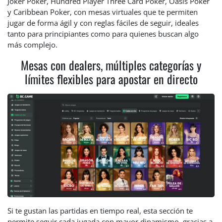
Joker Poker, Hundred Player Three Card Poker, Oasis Poker
y Caribbean Poker, con mesas virtuales que te permiten
jugar de forma ágil y con reglas fáciles de seguir, ideales
tanto para principiantes como para quienes buscan algo
más complejo.
Mesas con dealers, múltiples categorías y
límites flexibles para apostar en directo
Si te gustan las partidas en tiempo real, esta sección te
permite seguir cada jugada con mayor dinamismo, gracias a