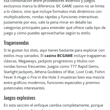
Esa combinación entre proveedores externos y juegos
exclusivos marca la diferencia. BC GAME casino no se limita
a lo clásico, sino que incluye formatos más dinámicos con
multiplicadores, rondas rápidas y funciones interactivas.
Justamente por eso, vale la pena mirar en detalle las
categorías principales para entender qué ofrece cada tipo de
juego y cómo puedes aprovecharlas según tu estilo.
Tragamonedas
Si te gustan los slots, aquí tienes bastante para explorar con
estilos muy variados. El
casino BCGAME
incluye tragaperras
clásicas, Megaways, jackpots progresivos y títulos con
rondas bonus frecuentes. Juegos como 777 Rapid Gems,
Starlight Jackpots, Athena Goddess of War, Loot Crab, Fishin
Fever X-Huge o Fire in the Hole 3 muestran bien esa mezcla
entre gráficos modernos, funciones especiales y premios
potenciales interesantes.
Juegos explosivos
En esta sección el enfoque cambia completamente, porque