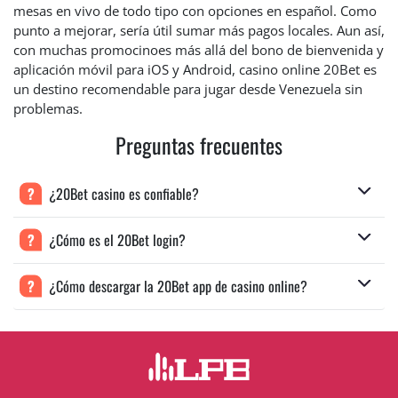
mesas en vivo de todo tipo con opciones en español. Como
punto a mejorar, sería útil sumar más pagos locales. Aun así,
con muchas promocinoes más allá del bono de bienvenida y
aplicación móvil para iOS y Android, casino online 20Bet es
un destino recomendable para jugar desde Venezuela sin
problemas.
Preguntas frecuentes
¿20Bet casino es confiable?
¿Cómo es el 20Bet login?
¿Cómo descargar la 20Bet app de casino online?