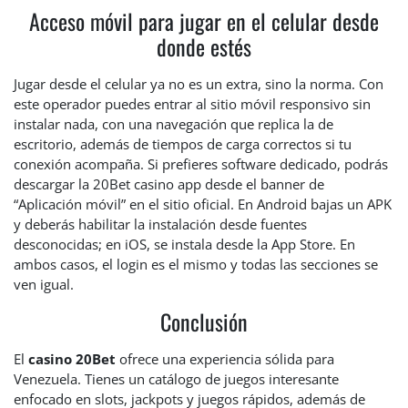
Acceso móvil para jugar en el celular desde
donde estés
Jugar desde el celular ya no es un extra, sino la norma. Con
este operador puedes entrar al sitio móvil responsivo sin
instalar nada, con una navegación que replica la de
escritorio, además de tiempos de carga correctos si tu
conexión acompaña. Si prefieres software dedicado, podrás
descargar la 20Bet casino app desde el banner de
“Aplicación móvil” en el sitio oficial. En Android bajas un APK
y deberás habilitar la instalación desde fuentes
desconocidas; en iOS, se instala desde la App Store. En
ambos casos, el login es el mismo y todas las secciones se
ven igual.
Conclusión
El
casino 20Bet
ofrece una experiencia sólida para
Venezuela. Tienes un catálogo de juegos interesante
enfocado en slots, jackpots y juegos rápidos, además de