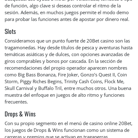
de función, algo clave si deseas controlar el ritmo de la
sesión. Además, en muchos juegos permite el modo demo
para probar las funciones antes de apostar por dinero real.
Slots
Consideramos que un punto fuerte de 20Bet casino son las
tragamonedas. Hay desde títulos de pesca y aventuras hasta
temáticas asiáticas y de dulces, con opciones avanzadas de
giros comprables y bonos por cascada. En la sección de
recomendaciones del propio operador aparecen nombres
como Big Bass Bonanza, Fire Joker, Gonzo’s Quest II, Coin
Storm, Piggy Riches Begins, Trinity Cash Coins, Flock Me,
Skull Carnival y Buffalo Tril, entre muchos otros. Una buena
muestra del enfoque en juegos de alto ritmo y funciones
frecuentes.
Drops & Wins
Con su propio segmento en el menú de casino online 20Bet,
los juegos de Drops & Wins funcionan como un sistema de
carreras y premios que se activan en tragaperras