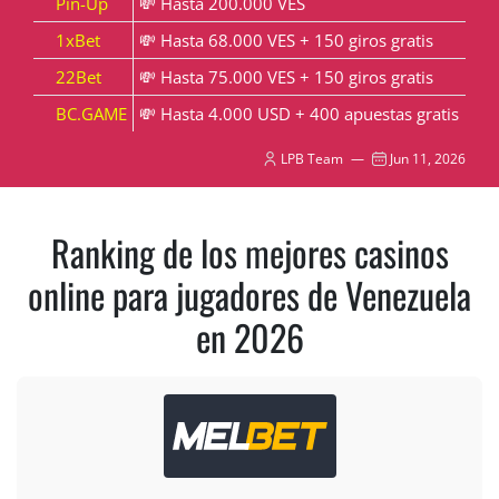
Pin-Up
💸 Hasta 200.000 VES
1xBet
💸 Hasta 68.000 VES + 150 giros gratis
22Bet
💸 Hasta 75.000 VES + 150 giros gratis
BC.GAME
💸 Hasta 4.000 USD + 400 apuestas gratis
LPB Team
—
Jun 11, 2026
Ranking de los mejores casinos
online para jugadores de Venezuela
en 2026