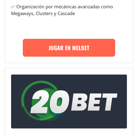
✅ Organización por mecánicas avanzadas como
Megaways, Clusters y Cascade
JUGAR EN MELBET