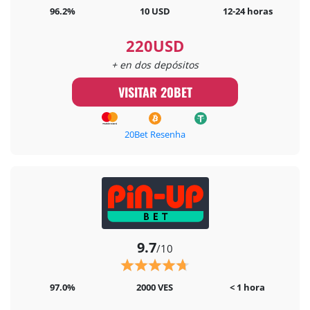
96.2%
10 USD
12-24 horas
220USD
+ en dos depósitos
VISITAR 20BET
20Bet Resenha
9.7
/10
97.0%
2000 VES
< 1 hora