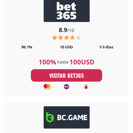
8.9
/10
96.1%
10 USD
1-3 días
100%
100USD
hasta
VISITAR BET365