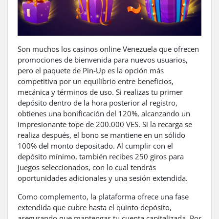
Son muchos los casinos online Venezuela que ofrecen
promociones de bienvenida para nuevos usuarios,
pero el paquete de Pin-Up es la opción más
competitiva por un equilibrio entre beneficios,
mecánica y términos de uso. Si realizas tu primer
depósito dentro de la hora posterior al registro,
obtienes una bonificación del 120%, alcanzando un
impresionante tope de 200.000 VES. Si la recarga se
realiza después, el bono se mantiene en un sólido
100% del monto depositado. Al cumplir con el
depósito mínimo, también recibes 250 giros para
juegos seleccionados, con lo cual tendrás
oportunidades adicionales y una sesión extendida.
Como complemento, la plataforma ofrece una fase
extendida que cubre hasta el quinto depósito,
asegurando que mantengas tu cuenta capitalizada. Por