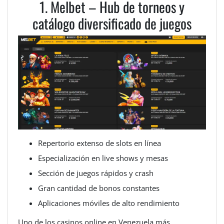
1. Melbet – Hub de torneos y
catálogo diversificado de juegos
Repertorio extenso de slots en línea
Especialización en live shows y mesas
Sección de juegos rápidos y crash
Gran cantidad de bonos constantes
Aplicaciones móviles de alto rendimiento
Uno de los casinos online en Venezuela más