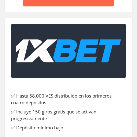
✅ Hasta 68.000 VES distribuido en los primeros
cuatro depósitos
✅ Incluye 150 giros gratis que se activan
progresivamente
✅ Depósito mínimo bajo