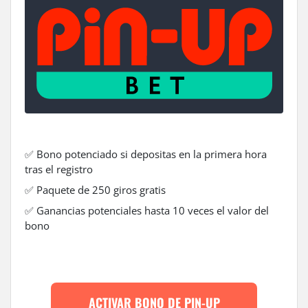
✅ Bono potenciado si depositas en la primera hora
tras el registro
✅ Paquete de 250 giros gratis
✅ Ganancias potenciales hasta 10 veces el valor del
bono
ACTIVAR BONO DE PIN-UP