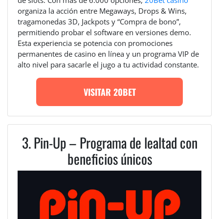
organiza la acción entre Megaways, Drops & Wins,
tragamonedas 3D, Jackpots y “Compra de bono”,
permitiendo probar el software en versiones demo.
Esta experiencia se potencia con promociones
permanentes de casino en línea y un programa VIP de
alto nivel para sacarle el jugo a tu actividad constante.
VISITAR 20BET
3. Pin-Up – Programa de lealtad con
beneficios únicos